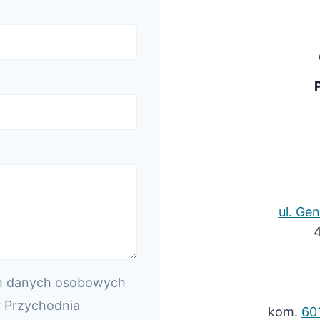
ul. Ge
4
h danych osobowych
r Przychodnia
kom.
60