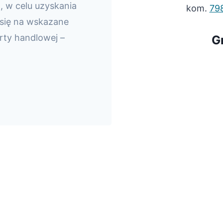
, w celu uzyskania
kom.
79
 się na wskazane
rty handlowej –
G