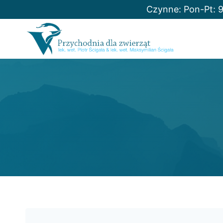
Przejdź
Czynne: Pon-Pt: 9
do
treści